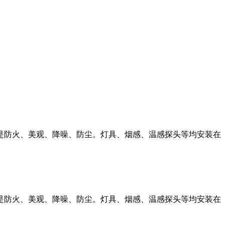
是防火、美观、降噪、防尘。灯具、烟感、温感探头等均安装在
是防火、美观、降噪、防尘。灯具、烟感、温感探头等均安装在