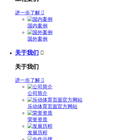
进一步了解

国内案例
国外案例
关于我们

关于我们
进一步了解

公司简介
乐动体育页面官方网站
荣誉资质
发展历程