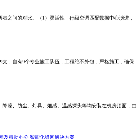
两者之间的对比。（1）灵活性：行级空调匹配数据中心演进，
师9支，自有9个专业施工队伍，工程绝不外包，严格施工，确保
、降噪、防尘。灯具、烟感、温感探头等均安装在机房顶面，由
网及移动办公
智能化组网解决方案