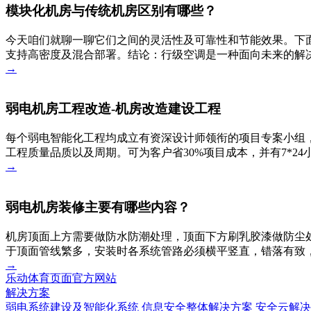
模块化机房与传统机房区别有哪些？
今天咱们就聊一聊它们之间的灵活性及可靠性和节能效果。下
支持高密度及混合部署。结论：行级空调是一种面向未来的解决
→
弱电机房工程改造-机房改造建设工程
每个弱电智能化工程均成立有资深设计师领衔的项目专案小组，
工程质量品质以及周期。可为客户省30%项目成本，并有7*2
→
弱电机房装修主要有哪些内容？
机房顶面上方需要做防水防潮处理，顶面下方刷乳胶漆做防尘
于顶面管线繁多，安装时各系统管路必须横平竖直，错落有致
→
乐动体育页面官方网站
解决方案
弱电系统建设及智能化系统
信息安全整体解决方案
安全云解决