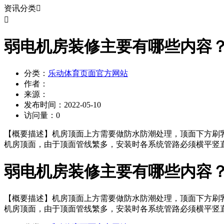
资讯分类


弱电机房装修主要有哪些内容
分类：
乐动体育页面官方网站
作者：
来源：
发布时间：
2022-05-10
访问量：
0
【概要描述】
机房顶面上方需要做防水防潮处理，顶面下方刷
机房顶面，由于顶面管线繁多，安装时各系统管路必须横平竖
弱电机房装修主要有哪些内容
【概要描述】
机房顶面上方需要做防水防潮处理，顶面下方刷
机房顶面，由于顶面管线繁多，安装时各系统管路必须横平竖