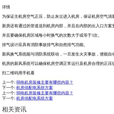
详情
为保证主机房空气正压，防止灰尘进入机房，保证机房空气清
新房还有通过的管道送到机房内部，并且在内部的出入口方案
并且要确保机房区域每小时换气的次数大于或等于3次。
排气设计应具有消防事故排气和自然排气功能。
新风换气系统能与消防系统联动，一旦发生火灾事故，便能自
机房的新风系统可以确保机房空调正常运行及机房合理的正压
扫二维码用手机看
上一个
:
弱电机房装修主要有哪些内容？
下一个
:
机房供配电系统方案
上一个
:
弱电机房装修主要有哪些内容？
下一个
:
机房供配电系统方案
相关资讯