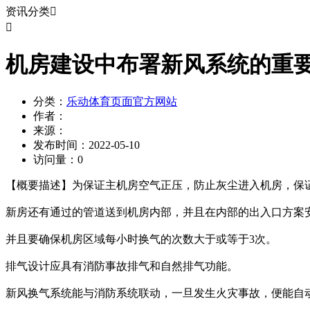
资讯分类


机房建设中布署新风系统的重
分类：
乐动体育页面官方网站
作者：
来源：
发布时间：
2022-05-10
访问量：
0
【概要描述】
为保证主机房空气正压，防止灰尘进入机房，保
新房还有通过的管道送到机房内部，并且在内部的出入口方案
并且要确保机房区域每小时换气的次数大于或等于3次。
排气设计应具有消防事故排气和自然排气功能。
新风换气系统能与消防系统联动，一旦发生火灾事故，便能自