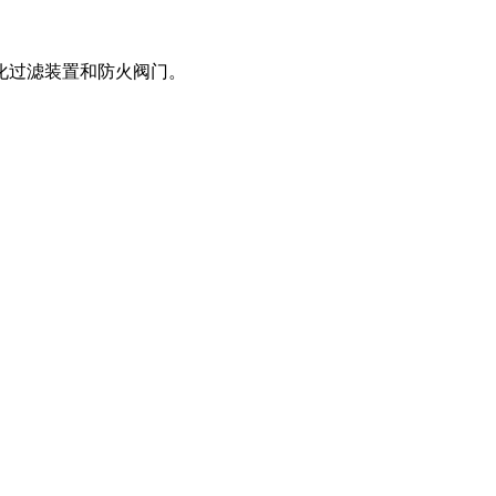
化过滤装置和防火阀门。