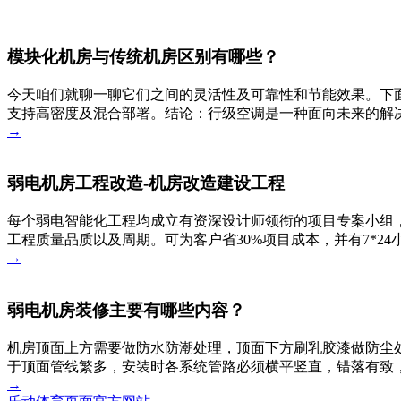
模块化机房与传统机房区别有哪些？
今天咱们就聊一聊它们之间的灵活性及可靠性和节能效果。下
支持高密度及混合部署。结论：行级空调是一种面向未来的解决
→
弱电机房工程改造-机房改造建设工程
每个弱电智能化工程均成立有资深设计师领衔的项目专案小组，
工程质量品质以及周期。可为客户省30%项目成本，并有7*2
→
弱电机房装修主要有哪些内容？
机房顶面上方需要做防水防潮处理，顶面下方刷乳胶漆做防尘
于顶面管线繁多，安装时各系统管路必须横平竖直，错落有致
→