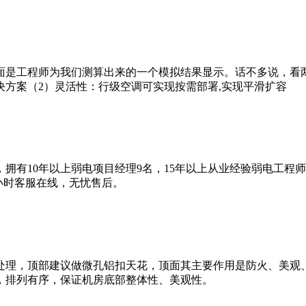
面是工程师为我们测算出来的一个模拟结果显示。话不多说，看
方案（2）灵活性：行级空调可实现按需部署,实现平滑扩容
拥有10年以上弱电项目经理9名，15年以上从业经验弱电工程
4小时客服在线，无忧售后。
处理，顶部建议做微孔铝扣天花，顶面其主要作用是防火、美观
，排列有序，保证机房底部整体性、美观性。