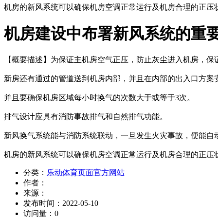
机房的新风系统可以确保机房空调正常运行及机房合理的正压
机房建设中布署新风系统的重
【概要描述】
为保证主机房空气正压，防止灰尘进入机房，保
新房还有通过的管道送到机房内部，并且在内部的出入口方案
并且要确保机房区域每小时换气的次数大于或等于3次。
排气设计应具有消防事故排气和自然排气功能。
新风换气系统能与消防系统联动，一旦发生火灾事故，便能自
机房的新风系统可以确保机房空调正常运行及机房合理的正压
分类：
乐动体育页面官方网站
作者：
来源：
发布时间：
2022-05-10
访问量：
0